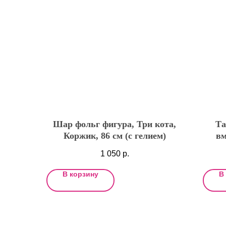
Шар фольг фигура, Три кота,
Та
Коржик, 86 см (с гелием)
вм
1 050
р.
В корзину
В