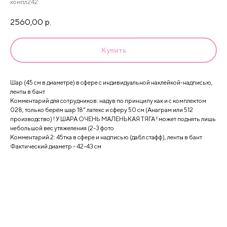
компл242
2560,00
р.
Купить
Шар (45 см в диаметре) в сфере с индивидуальной наклейкой-надписью,
ленты в бант
Комментарий для сотрудников: надув по принципу как и с комплектом
028, только берём шар 18" латекс и сферу 50 см (Анаграм или 512
производство) ! У ШАРА ОЧЕНЬ МАЛЕНЬКАЯ ТЯГА ! может поднять лишь
небольшой вес утяжеления (2-3 фото
Комментарий 2: 45тка в сфере и надписью (дабл стафф), ленты в бант
Фактический диаметр - 42-43 см