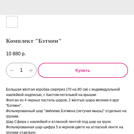
Комплект "Бэтмен"
10 880
р.
Купить
Большая жёлтая коробка-сюрприз (70 на 80 см) с индивидуальной
наклейкой-надписью, с бантом-петелькой на крышке.
Фонтан из 4 черных пастель шаров, 2 жёлтые шара молнии и круг
"Бэтмен".
Фольгированный шар "эмблема Бэтмена (летучая мышь)" отдельно на
грузике.
Шар Сфера с наклейкой и атласной лентой под шар на грузе.
Фольгированная шар-цифра 5 в черном цвете на атласной ленте на
грузике отдельно.